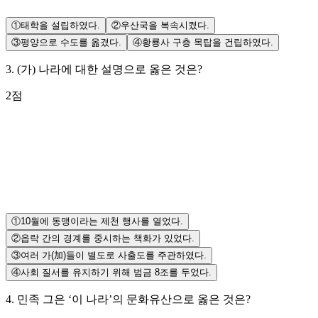
①
태학을 설립하였다.
②
우산국을 복속시켰다.
③
평양으로 수도를 옮겼다.
④
황룡사 구층 목탑을 건립하였다.
3
.
(가) 나라에 대한 설명으로 옳은 것은?
2
점
①
10월에 동맹이라는 제천 행사를 열었다.
②
읍락 간의 경계를 중시하는 책화가 있었다.
③
여러 가(加)들이 별도로 사출도를 주관하였다.
④
사회 질서를 유지하기 위해 범금 8조를 두었다.
4
.
민족 그은 ‘이 나라’의 문화유산으로 옳은 것은?