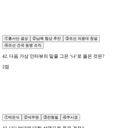
①
흥사단 결성
②
남북 협상 추진
③
조선 의용대 창설
④
조선 건국 동맹 조직
42
.
다음 가상 인터뷰의 밑줄 그은 ‘나’로 옳은 것은?
2
점
①
박은식
②
석주명
③
전형필
④
주시경