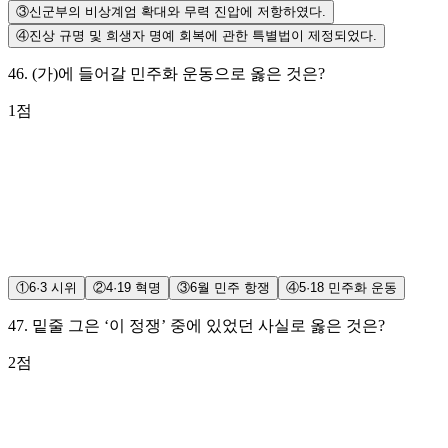
③
신군부의 비상계엄 확대와 무력 진압에 저항하였다.
④
진상 규명 및 희생자 명예 회복에 관한 특별법이 제정되었다.
46
.
(가)에 들어갈 민주화 운동으로 옳은 것은?
1
점
①
6·3 시위
②
4·19 혁명
③
6월 민주 항쟁
④
5·18 민주화 운동
47
.
밑줄 그은 ‘이 정쟁’ 중에 있었던 사실로 옳은 것은?
2
점