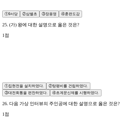
①
9서당
②
삼별초
③
장용영
④
훈련도감
25
.
(가) 왕에 대한 설명으로 옳은 것은?
1
점
①
집현전을 설치하였다.
②
탕평비를 건립하였다.
③
대전회통을 편찬하였다.
④
초계문신제를 시행하였다.
26
.
다음 가상 인터뷰의 주인공에 대한 설명으로 옳은 것은?
1
점