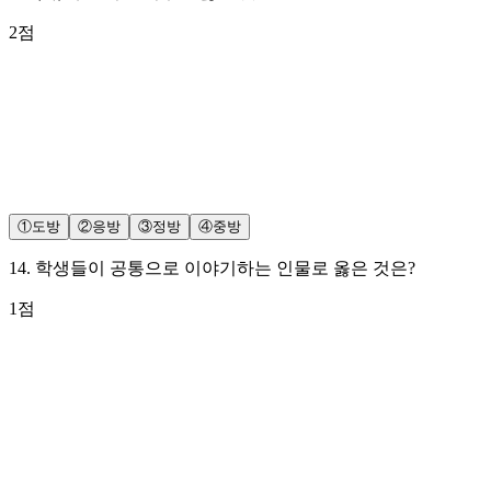
2
점
①
도방
②
응방
③
정방
④
중방
14
.
학생들이 공통으로 이야기하는 인물로 옳은 것은?
1
점