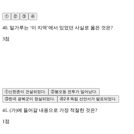
①
②
③
④
40
.
밀가루는 ‘이 지역’에서 있었던 사실로 옳은 것은?
3
점
①
신한촌이 건설되었다.
②
봉오동 전투가 일어났다.
③
한국 광복군이 창설되었다.
④
2·8 독립 선언서가 발표되었다.
41
.
(가)에 들어갈 내용으로 가장 적절한 것은?
1
점