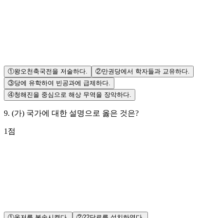
①
왕오천축국전을 저술하다.
②
만권당에서 학자들과 교유하다.
③
당에 유학하여 빈공과에 급제하다.
④
청해진을 중심으로 해상 무역을 장악하다.
9
.
(가) 국가에 대한 설명으로 옳은 것은?
1
점
①
옥저를 복속시켰다.
②
22담로를 설치하였다.