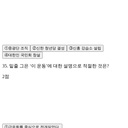
①
중광단 조직
②
신한 청년당 결성
③
신흥 강습소 설립
④
대한인 국민회 창설
35
.
밑줄 그은 ‘이 운동’에 대한 설명으로 적절한 것은?
2
점
①
근우회를 중심으로 전개되었다.