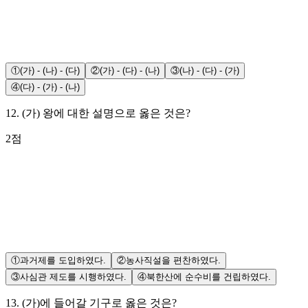
①
(가) - (나) - (다)
②
(가) - (다) - (나)
③
(나) - (다) - (가)
④
(다) - (가) - (나)
12
.
(가) 왕에 대한 설명으로 옳은 것은?
2
점
①
과거제를 도입하였다.
②
농사직설을 편찬하였다.
③
사심관 제도를 시행하였다.
④
북한산에 순수비를 건립하였다.
13
.
(가)에 들어갈 기구로 옳은 것은?