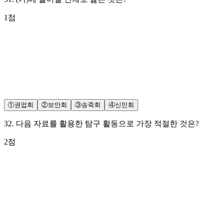
1
점
①
권업회
②
보안회
③
송죽회
④
신민회
32
.
다음 자료를 활용한 탐구 활동으로 가장 적절한 것은?
2
점