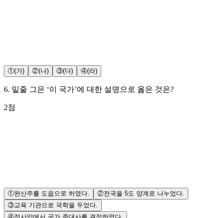
①
(가)
②
(나)
③
(다)
④
(라)
6
.
밑줄 그은 ‘이 국가’에 대한 설명으로 옳은 것은?
2
점
①
완산주를 도읍으로 하였다.
②
전국을 5도 양계로 나누었다.
③
교육 기관으로 국학을 두었다.
④
정사암에서 국가 중대사를 결정하였다.