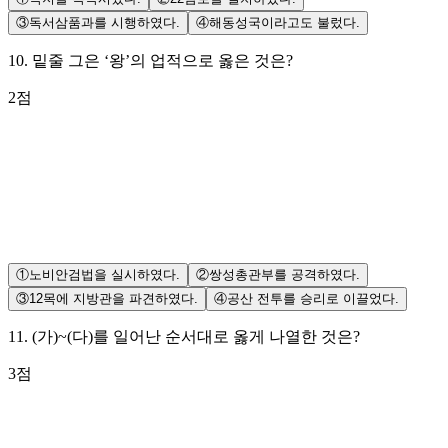
③
독서삼품과를 시행하였다.
④
해동성국이라고도 불렀다.
10
.
밑줄 그은 ‘왕’의 업적으로 옳은 것은?
2
점
①
노비안검법을 실시하였다.
②
쌍성총관부를 공격하였다.
③
12목에 지방관을 파견하였다.
④
공산 전투를 승리로 이끌었다.
11
.
(가)~(다)를 일어난 순서대로 옳게 나열한 것은?
3
점