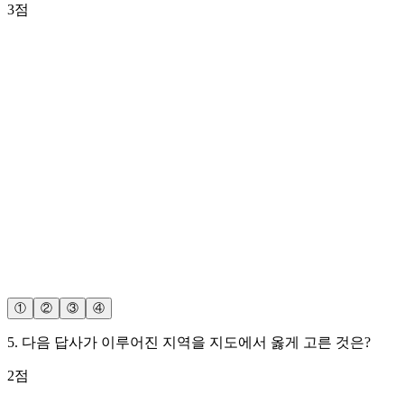
3
점
①
②
③
④
5
.
다음 답사가 이루어진 지역을 지도에서 옳게 고른 것은?
2
점