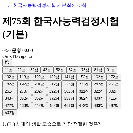
←
←
한국사능력검정시험 기본
최신 소식
제75회 한국사능력검정시험
(기본)
0
/
50
문항
|
00
:
00
Quiz Navigation
1
1
점
2
2
점
3
2
점
4
3
점
5
2
점
6
2
점
7
3
점
8
1
점
9
1
점
10
2
점
11
3
점
12
2
점
13
2
점
14
1
점
15
2
점
16
2
점
17
2
점
18
2
점
19
2
점
20
1
점
21
2
점
22
3
점
23
2
점
24
2
점
25
1
점
26
1
점
27
3
점
28
2
점
29
2
점
30
2
점
31
1
점
32
2
점
33
2
점
34
3
점
35
2
점
36
2
점
37
2
점
38
3
점
39
2
점
40
3
점
41
1
점
42
2
점
43
3
점
44
2
점
45
2
점
46
1
점
47
2
점
48
3
점
49
2
점
50
2
점
1
.
(가) 시대의 생활 모습으로 가장 적절한 것은?