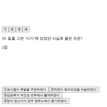
①
②
③
④
16
.
밑줄 그은 ‘시기’에 있었던 사실로 옳은 것은?
2
점
①
송시열이 북벌을 주장하였다.
②
허준이 동의보감을 저술하였다.
③
김윤후가 처인성 전투에서 활약하였다.
④
망이·망소이가 공주 명학소에서 봉기하였다.