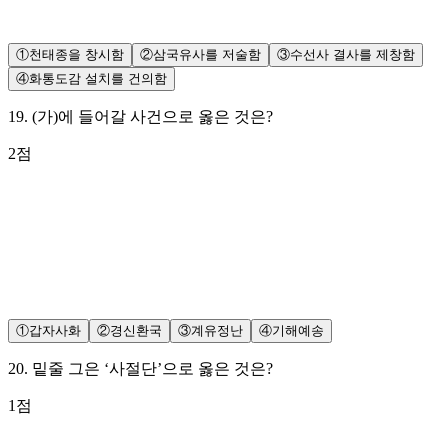
①
천태종을 창시함
②
삼국유사를 저술함
③
수선사 결사를 제창함
④
화통도감 설치를 건의함
19
.
(가)에 들어갈 사건으로 옳은 것은?
2
점
①
갑자사화
②
경신환국
③
계유정난
④
기해예송
20
.
밑줄 그은 ‘사절단’으로 옳은 것은?
1
점