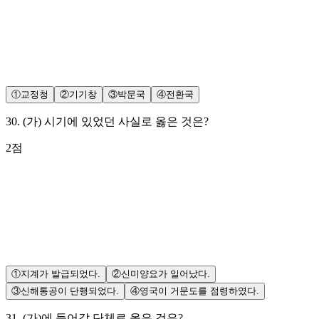
①
교정청
②
기기창
③
박문국
④
전환국
30
.
(가) 시기에 있었던 사실로 옳은 것은?
2
점
①
지계가 발급되었다.
②
신미양요가 일어났다.
③
신해통공이 단행되었다.
④
영국이 거문도를 점령하였다.
31
.
(가)에 들어갈 단체로 옳은 것은?