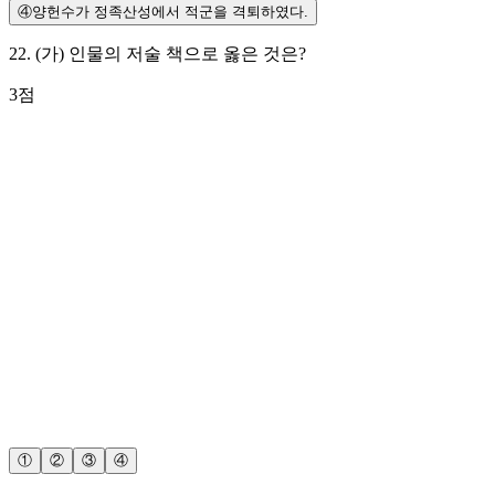
④
양헌수가 정족산성에서 적군을 격퇴하였다.
22
.
(가) 인물의 저술 책으로 옳은 것은?
3
점
①
②
③
④