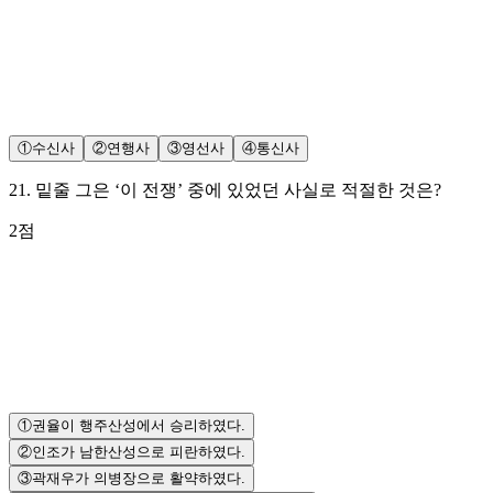
①
수신사
②
연행사
③
영선사
④
통신사
21
.
밑줄 그은 ‘이 전쟁’ 중에 있었던 사실로 적절한 것은?
2
점
①
권율이 행주산성에서 승리하였다.
②
인조가 남한산성으로 피란하였다.
③
곽재우가 의병장으로 활약하였다.