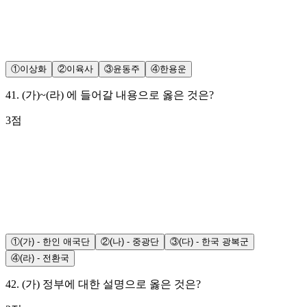
①
이상화
②
이육사
③
윤동주
④
한용운
41
.
(가)~(라) 에 들어갈 내용으로 옳은 것은?
3
점
①
(가) - 한인 애국단
②
(나) - 중광단
③
(다) - 한국 광복군
④
(라) - 전환국
42
.
(가) 정부에 대한 설명으로 옳은 것은?