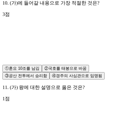
10
.
(가)에 들어갈 내용으로 가장 적절한 것은?
3
점
①
훈요 10조를 남김
②
국호를 태봉으로 바꿈
③
공산 전투에서 승리함
④
경주의 사심관으로 임명됨
11
.
(가) 왕에 대한 설명으로 옳은 것은?
1
점