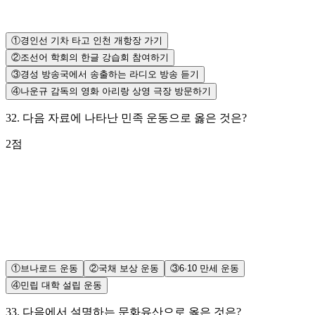
①
경인선 기차 타고 인천 개항장 가기
②
조선어 학회의 한글 강습회 참여하기
③
경성 방송국에서 송출하는 라디오 방송 듣기
④
나운규 감독의 영화 아리랑 상영 극장 방문하기
32
.
다음 자료에 나타난 민족 운동으로 옳은 것은?
2
점
①
브나로드 운동
②
국채 보상 운동
③
6·10 만세 운동
④
민립 대학 설립 운동
33
.
다음에서 설명하는 문화유산으로 옳은 것은?