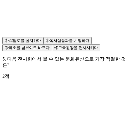
①
22담로를 설치하다
②
독서삼품과를 시행하다
③
국호를 남부여로 바꾸다
④
고국원왕을 전사시키다
5
.
다음 전시회에서 볼 수 있는 문화유산으로 가장 적절한 것
은?
2
점