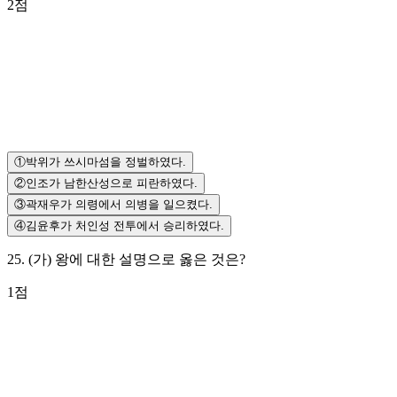
2
점
①
박위가 쓰시마섬을 정벌하였다.
②
인조가 남한산성으로 피란하였다.
③
곽재우가 의령에서 의병을 일으켰다.
④
김윤후가 처인성 전투에서 승리하였다.
25
.
(가) 왕에 대한 설명으로 옳은 것은?
1
점