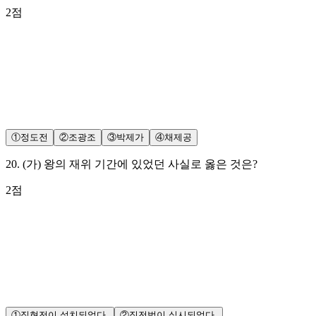
2
점
①
정도전
②
조광조
③
박제가
④
채제공
20
.
(가) 왕의 재위 기간에 있었던 사실로 옳은 것은?
2
점
①
집현전이 설치되었다.
②
직전법이 실시되었다.