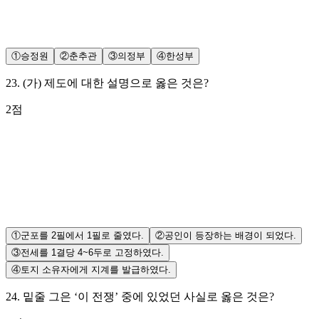
①
승정원
②
춘추관
③
의정부
④
한성부
23
.
(가) 제도에 대한 설명으로 옳은 것은?
2
점
①
군포를 2필에서 1필로 줄였다.
②
공인이 등장하는 배경이 되었다.
③
전세를 1결당 4~6두로 고정하였다.
④
토지 소유자에게 지계를 발급하였다.
24
.
밑줄 그은 ‘이 전쟁’ 중에 있었던 사실로 옳은 것은?