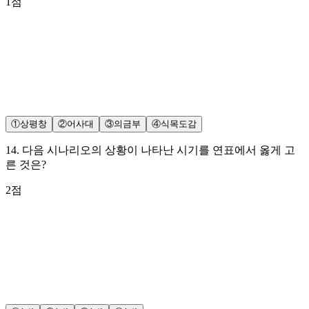
1
점
①
상평창
②
어사대
③
의금부
④
식목도감
14
.
다음 시나리오의 상황이 나타난 시기를 연표에서 옳게 고
른 것은?
2
점