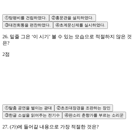
①
탕평비를 건립하였다.
②
홍문관을 설치하였다.
③
대전회통을 편찬하였다.
④
초계문신제를 실시하였다.
26
.
밑줄 그은 ‘이 시기’ 볼 수 있는 모습으로 적절하지 않은 것
은?
2
점
①
탈춤 공연을 벌이는 광대
②
초조대장경을 조판하는 장인
③
한글 소설을 읽어주는 전기수
④
판소리 춘향가를 부르는 소리꾼
27
.
(가)에 들어갈 내용으로 가장 적절한 것은?