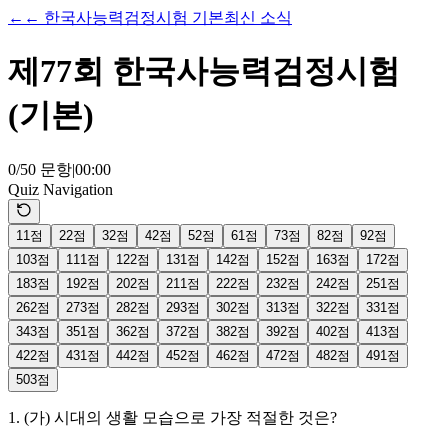
←
←
한국사능력검정시험 기본
최신 소식
제77회 한국사능력검정시험
(기본)
0
/
50
문항
|
00
:
00
Quiz Navigation
1
1
점
2
2
점
3
2
점
4
2
점
5
2
점
6
1
점
7
3
점
8
2
점
9
2
점
10
3
점
11
1
점
12
2
점
13
1
점
14
2
점
15
2
점
16
3
점
17
2
점
18
3
점
19
2
점
20
2
점
21
1
점
22
2
점
23
2
점
24
2
점
25
1
점
26
2
점
27
3
점
28
2
점
29
3
점
30
2
점
31
3
점
32
2
점
33
1
점
34
3
점
35
1
점
36
2
점
37
2
점
38
2
점
39
2
점
40
2
점
41
3
점
42
2
점
43
1
점
44
2
점
45
2
점
46
2
점
47
2
점
48
2
점
49
1
점
50
3
점
1
.
(가) 시대의 생활 모습으로 가장 적절한 것은?