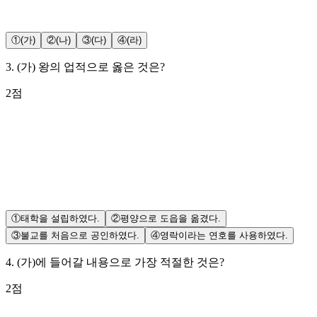
①
(가)
②
(나)
③
(다)
④
(라)
3
.
(가) 왕의 업적으로 옳은 것은?
2
점
①
태학을 설립하였다.
②
평양으로 도읍을 옮겼다.
③
불교를 처음으로 공인하였다.
④
영락이라는 연호를 사용하였다.
4
.
(가)에 들어갈 내용으로 가장 적절한 것은?
2
점