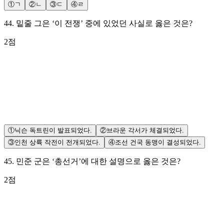
①
ㄱ
②
ㄴ
③
ㄷ
④
ㄹ
44
.
밑줄 그은 ‘이 전쟁’ 중에 있었던 사실로 옳은 것은?
2
점
①
닉슨 독트린이 발표되었다.
②
브라운 각서가 체결되었다.
③
인천 상륙 작전이 전개되었다.
④
조선 건국 동맹이 결성되었다.
45
.
민준 군은 ‘총선거’에 대한 설명으로 옳은 것은?
2
점