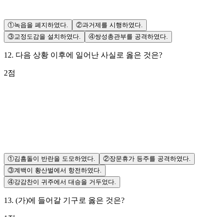
①
녹읍을 폐지하였다.
②
과거제를 시행하였다.
③
교정도감을 설치하였다.
④
쌍성총관부를 공격하였다.
12
.
다음 상황 이후에 일어난 사실로 옳은 것은?
2
점
①
김흠돌이 반란을 도모하였다.
②
장문휴가 등주를 공격하였다.
③
계백이 황산벌에서 항전하였다.
④
강감찬이 귀주에서 대승을 거두었다.
13
.
(가)에 들어갈 기구로 옳은 것은?