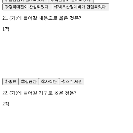
③
경국대전이 완성되었다.
④
백두산정계비가 건립되었다.
21
.
(가)에 들어갈 내용으로 옳은 것은?
1
점
①
종묘
②
성균관
③
사직단
④
소수 서원
22
.
(가)에 들어갈 기구로 옳은 것은?
2
점