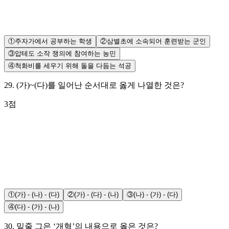
①
주자가에서 공부하는 학생
②
삼별초에 소속되어 훈련받는 군인
③
압테도 소작 쟁의에 참여하는 농민
④
척화비를 세우기 위해 돌을 다듬는 석공
29
.
(가)~(다)를 일어난 순서대로 옳게 나열한 것은?
3
점
①
(가) - (나) - (다)
②
(가) - (다) - (나)
③
(나) - (가) - (다)
④
(다) - (가) - (나)
30
.
밑줄 그은 ‘개혁’의 내용으로 옳은 것은?