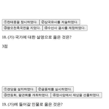
①
천태종을 창시하였다.
②
삼국유사를 저술하였다.
③
왕오천축국전을 지었다.
④
수선사 결사를 제창하였다.
18
.
(가) 국가에 대한 설명으로 옳은 것은?
3
점
①
경당을 설치하였다.
②
골품제를 실시하였다.
③
연등회, 팔관회를 개최하였다.
④
정사암에서 재상을 선출하였다.
19
.
(가)에 들어갈 인물로 옳은 것은?