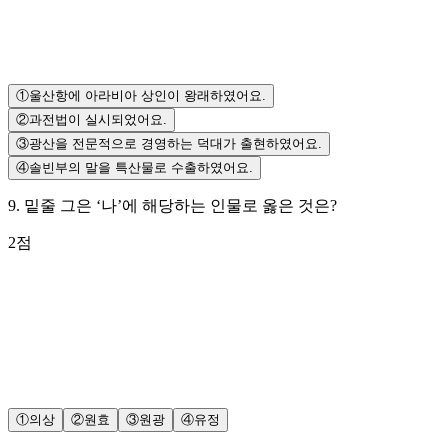
①
울산항에 아라비아 상인이 왕래하였어요.
②
과전법이 실시되었어요.
③
광산을 전문적으로 경영하는 덕대가 출현하였어요.
④
솔빈부의 말을 특산물로 수출하였어요.
9
.
밑줄 그은 ‘나’에 해당하는 인물로 옳은 것은?
2
점
①
의상
②
원효
③
원광
④
유정