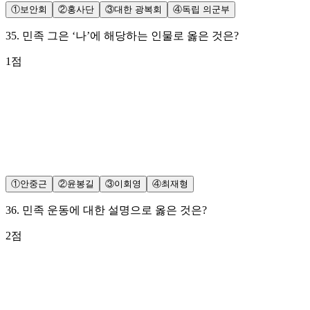
①
보안회
②
홍사단
③
대한 광복회
④
독립 의군부
35
.
민족 그은 ‘나’에 해당하는 인물로 옳은 것은?
1
점
①
안중근
②
윤봉길
③
이회영
④
최재형
36
.
민족 운동에 대한 설명으로 옳은 것은?
2
점