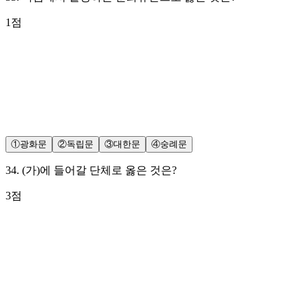
1
점
①
광화문
②
독립문
③
대한문
④
숭례문
34
.
(가)에 들어갈 단체로 옳은 것은?
3
점