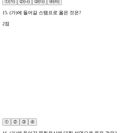
①
(가)
②
(나)
③
(다)
④
(라)
15
.
(가)에 들어갈 스탬프로 옳은 것은?
2
점
①
②
③
④