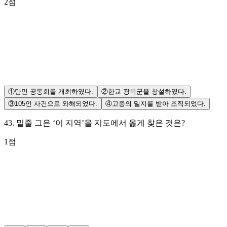
2
점
①
만민 공동회를 개최하였다.
②
한교 광복군을 창설하였다.
③
105인 사건으로 와해되었다.
④
고종의 밀지를 받아 조직되었다.
43
.
밑줄 그은 ‘이 지역’을 지도에서 옳게 찾은 것은?
1
점